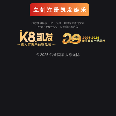
立 刻 注 册 凯 发 娱 乐
推荐使用谷歌、UC、火狐、夸客等主流浏览器
（尽量不要使用QQ、搜狗浏览器进入）
© 2025 信誉保障 大额无忧