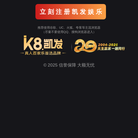
立 刻 注 册 凯 发 娱 乐
推荐使用谷歌、UC、火狐、夸客等主流浏览器
（尽量不要使用QQ、搜狗浏览器进入）
© 2025 信誉保障 大额无忧