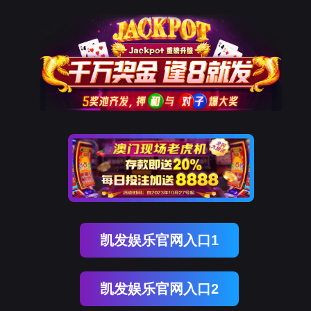
凯发娱乐官网入口1
凯发娱乐官网入口2