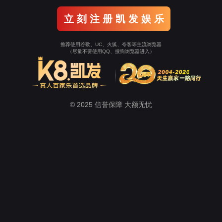
立 刻 注 册 凯 发 娱 乐
推荐使用谷歌、UC、火狐、夸客等主流浏览器
（尽量不要使用QQ、搜狗浏览器进入）
© 2025 信誉保障 大额无忧