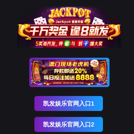
凯发娱乐官网入口1
凯发娱乐官网入口2