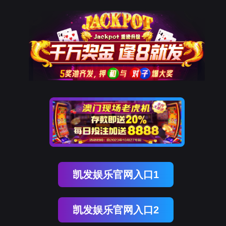
团概况
集团简介
领导关怀
董事长寄语
企业荣誉
大事记
新闻媒体
集团新
下载
德扑之星(中国区)官方网站
德扑圈HHpoker中心
联系我们
产品与服务
创新制造
德扑之星官网下载
德扑之