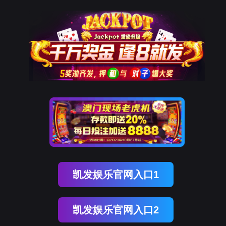
团概况
集团简介
领导关怀
董事长寄语
企业荣誉
大事记
新闻媒体
集团新
下载
德扑之星(中国区)官方网站
德扑圈HHpoker中心
联系我们
产品与服务
创新制造
德扑之星官网下载
德扑之