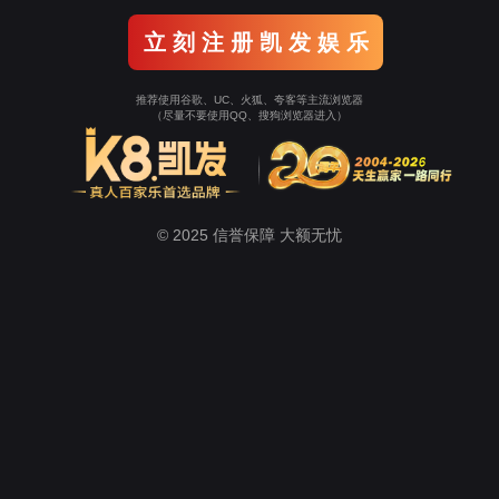
立 刻 注 册 凯 发 娱 乐
推荐使用谷歌、UC、火狐、夸客等主流浏览器
（尽量不要使用QQ、搜狗浏览器进入）
© 2025 信誉保障 大额无忧